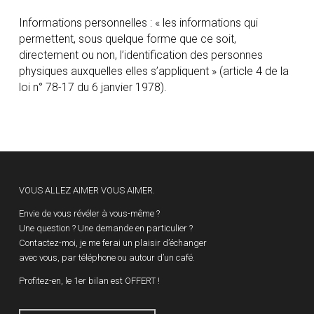
Informations personnelles : « les informations qui
permettent, sous quelque forme que ce soit,
directement ou non, l’identification des personnes
physiques auxquelles elles s’appliquent » (article 4 de la
loi n° 78-17 du 6 janvier 1978).
VOUS ALLEZ AIMER VOUS AIMER.
Envie de vous révéler à vous-même ?
Une question ? Une demande en particulier ?
Contactez-moi, je me ferai un plaisir d’échanger
avec vous, par téléphone ou autour d’un café.
Profitez-en, le 1er bilan est OFFERT !